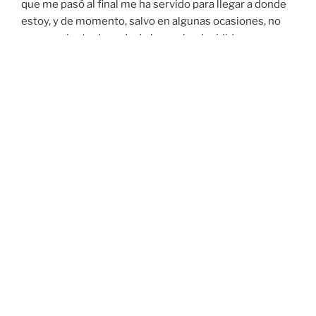
que me pasó al final me ha servido para llegar a donde
estoy, y de momento, salvo en algunas ocasiones, no
me arrepiento de nada de lo que he decidido.
Este 2010 es el año que más cambios importantes he
tenido en mi vida, ya que
cambié de trabajo
, que está
siendo mucho más difícil de lo que me esperaba y por
otro lado mi situación familiar ha cambiado ya que
ahora
soy padre
, con las incertidumbres de si lo haré
bien o mal, si sabré educarlo y si conseguiré que él
logre cumplir sus sueños y metas, y no acabe como yo
en un trabajo-paga-facturas, ya que trabajos como el
mío no creo que sean muy vocacionales.
Para finalizar, echando la vista atrás a mi antiguo
trabajo he llegado a la conclusión de que no les guardo
rencor, ya que me ha servido para aprender, madurar y
crecer un poco más como persona. Y además nunca se
sabe las vueltas que da la vida, que uno no sabe que