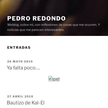
PEDRO REDONDO
Weblog, sobre mi, con reflexiones de cosas que me ocurren. Y
noticias que me parecen interesantes.
ENTRADAS
PUBLICADO
26 MAYO 2010
EL
Ya falta poco….
PUBLICADO
27 ABRIL 2010
EL
Bautizo de Kal-El