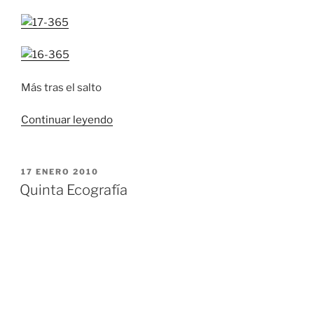
Más tras el salto
«Domingo
Continuar leyendo
Fotográfico»
PUBLICADO
17 ENERO 2010
EL
Quinta Ecografía