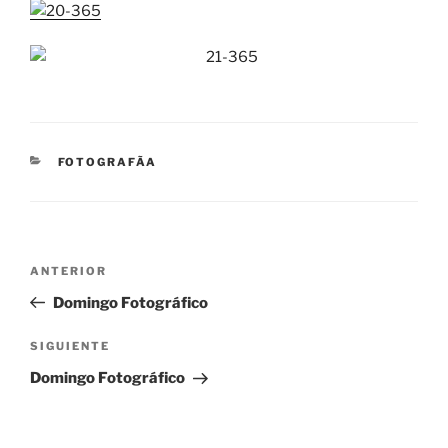
CATEGORÍAS
FOTOGRAFÃ­A
Navegación
Entrada
ANTERIOR
de
anterior:
Domingo Fotográfico
entradas
Siguiente
SIGUIENTE
entrada
Domingo Fotográfico