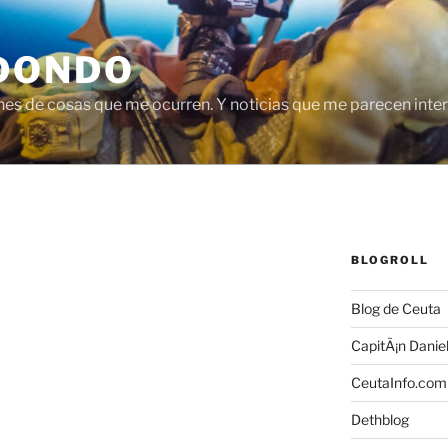
DONDO
nes de cosas que me ocurren. Y noticias que me parecen inte
BLOGROLL
Blog de Ceuta
CapitÃ¡n Danie
CeutaInfo.com
Dethblog