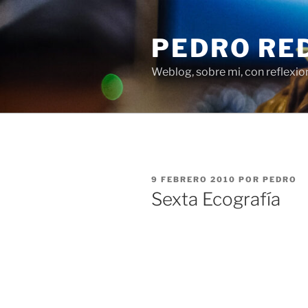
Saltar
al
PEDRO RE
contenido
Weblog, sobre mi, con reflexio
PUBLICADO
9 FEBRERO 2010
POR
PEDRO
EL
Sexta Ecografía