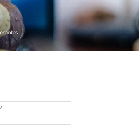
resantes.
ls